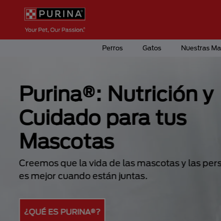
Pasar al contenido principal
Menú Secundario Purina
Menú Principal Purina
Perros
Gatos
Nuestras Ma
Purina®: Nutrición y
Cuidado para tus
Mascotas
Creemos que la vida de las mascotas y las pe
es mejor cuando están juntas.
¿QUÉ ES PURINA®?