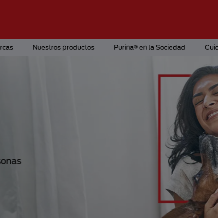
rcas
Nuestros productos
Purina® en la Sociedad
Cui
rsonas