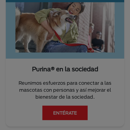
a sociedad
Personas, familia
ra conectar a las
Brindamos la más alta cali
 y así mejorar el
nutricional en alimentos
a sociedad.
VER MÁS
ATE