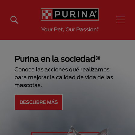
Pasar al contenido principal
Menú Secundario Purina
Menú Principal Purina
ición y
Purina en la s
 tus
Conoce las acciones 
para mejorar la calida
mascotas.
de las mascotas y
r cuando están
DESCUBRE MÁS