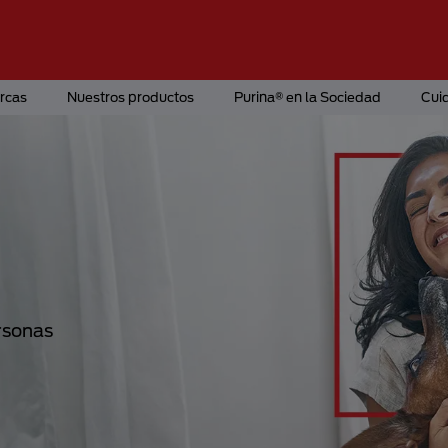
rcas
Nuestros productos
Purina® en la Sociedad
Cui
rsonas