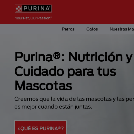
Pasar al contenido principal
Menú Secundario Purina
Menú Principal Purina
Perros
Gatos
Nuestras Ma
Purina®: Nutrición y
Cuidado para tus
Mascotas
Creemos que la vida de las mascotas y las pe
es mejor cuando están juntas.
¿QUÉ ES PURINA®?