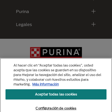
Purina
Legales
Al hacer clic en “Aceptar todas las cookies”, usted
acepta que las cookies se guarden en su dispositivo
para mejorar la navegación del sitio, analizar el uso del
Menu Footer Secundario Purina
mismo, y colaborar con nuestros estudios para
marketing.
Más información
Aceptar todas las cookies
All Nestlé Purina trademarks owned by Société des Produits Nestlé S.A.,
Vevey, Switzerland or are used with permission.
Politicas de privacidad
Configuración de cookies