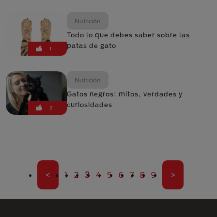
Nutrición
Todo lo que debes saber sobre las
patas de gato
1
Nutrición
Gatos negros: mitos, verdades y
curiosidades
2
Paginación
Primera página
Página
Página
Página actual
Página
Página
Página
Página
Página
Página
Última pági
<
1
2
3
4
5
6
7
8
9
>
Menú Footer Purina