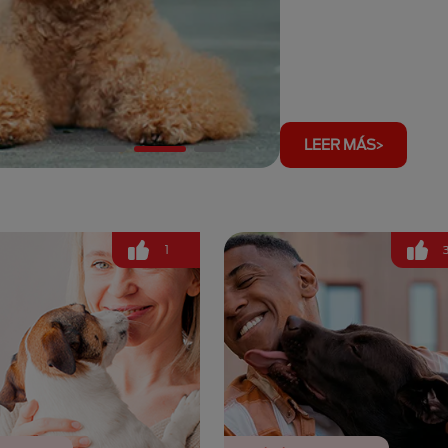
LEER MÁS
1