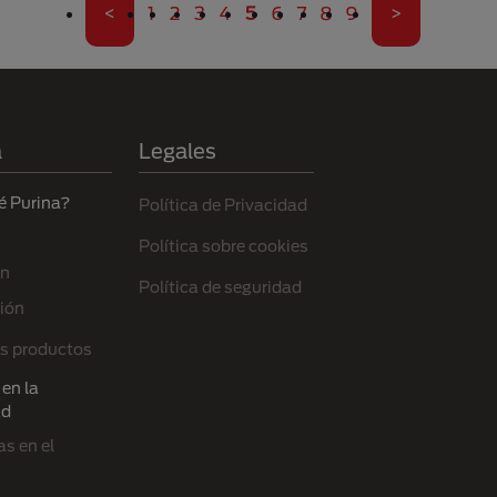
Primera página
Página
Página
Página
Página
Página actual
Página
Página
Página
Página
Última pági
<
1
2
3
4
5
6
7
8
9
>
a
Legales
é Purina?
Política de Privacidad
Política sobre cookies
ón
Política de seguridad
ión
s productos
en la
ad
s en el