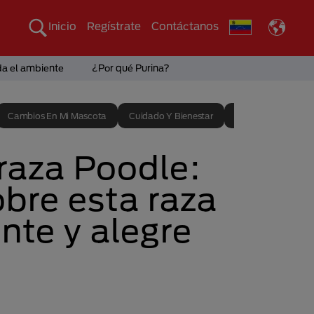
Inicio
Regístrate
Contáctanos
da el ambiente
¿Por qué Purina?
Cambios En Mi Mascota
Cuidado Y Bienestar
Entrenamiento
raza Poodle:
bre esta raza
ente y alegre