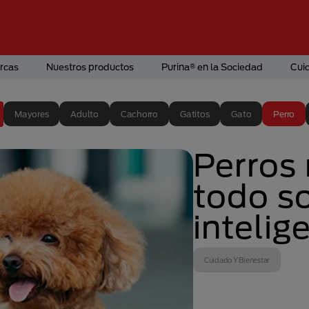
rcas
Nuestros productos
Purina® en la Sociedad
Cui
Mayores
Adulto
Cachorro
Gatitos
Gato
Perro
Perros 
todo so
intelig
Cuidado Y Bienestar