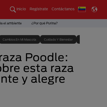
Inicio
Regístrate
Contáctanos
da el ambiente
¿Por qué Purina?
Cambios En Mi Mascota
Cuidado Y Bienestar
Entrenamiento
raza Poodle:
bre esta raza
ente y alegre