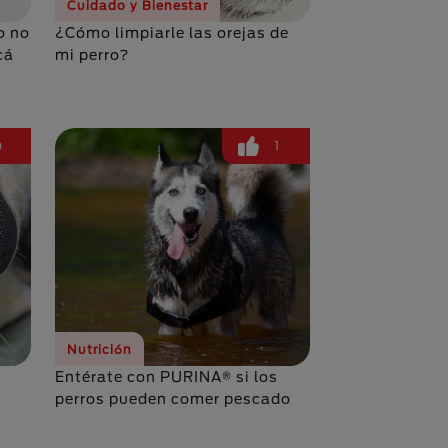
Cuidado y Bienestar
o no
¿Cómo limpiarle las orejas de
cá
mi perro?
0
1
Nutrición
Entérate con PURINA® si los
perros pueden comer pescado