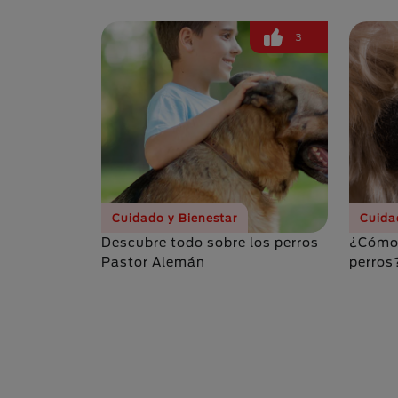
3
Cuidado y Bienestar
Cuida
Descubre todo sobre los perros
¿Cómo 
Pastor Alemán
perros
Paginación