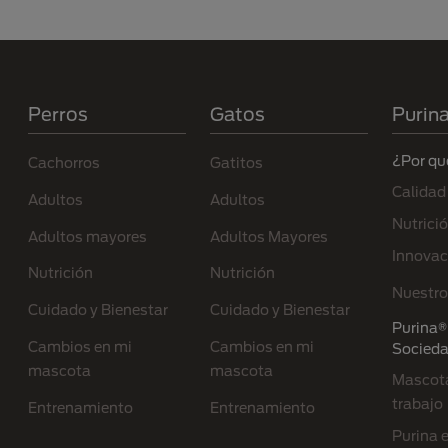
Menú Footer Purina
Perros
Gatos
Purin
¿Por qu
Cachorros
Gatitos
Calidad
Adultos
Adultos
Nutrici
Adultos mayores
Adultos Mayores
Innovac
Nutrición
Nutrición
Nuestro
Cuidado y Bienestar
Cuidado y Bienestar
Purina® 
Cambios en mi
Cambios en mi
Socied
mascota
mascota
Mascota
trabajo
Entrenamiento
Entrenamiento
Purina 