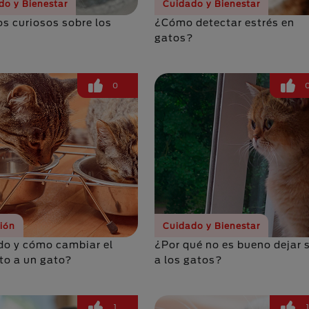
do y Bienestar
Cuidado y Bienestar
os curiosos sobre los
¿Cómo detectar estrés en
gatos?
0
ción
Cuidado y Bienestar
o y cómo cambiar el
¿Por qué no es bueno dejar s
to a un gato?
a los gatos?
1