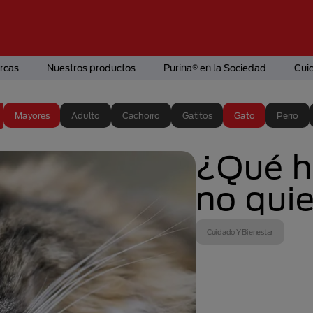
rcas
Nuestros productos
Purina® en la Sociedad
Cui
Mayores
Adulto
Cachorro
Gatitos
Gato
Perro
¿Qué h
no qui
Cuidado Y Bienestar