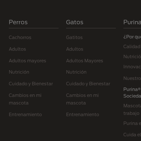
Menú Footer Purina
Perros
Gatos
Purin
¿Por qu
Cachorros
Gatitos
Calidad
Adultos
Adultos
Nutrici
Adultos mayores
Adultos Mayores
Innovac
Nutrición
Nutrición
Nuestro
Cuidado y Bienestar
Cuidado y Bienestar
Purina® 
Cambios en mi
Cambios en mi
Socied
mascota
mascota
Mascota
trabajo
Entrenamiento
Entrenamiento
Purina 
Cuida e