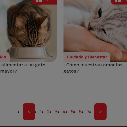
ción
Cuidado y Bienestar
alimentar a un gato
¿Cómo muestran amor los
 mayor?
gatos?
Primera página
Página
Página
Página
Página
Página actual
Página
Página
Última pági
<
1
2
3
4
5
6
7
>