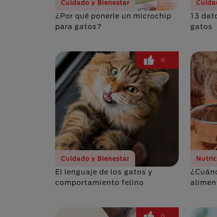
Cuidado y Bienestar
Cuida
¿Por qué ponerle un microchip
13 dat
para gatos?
gatos
0
Cuidado y Bienestar
Nutri
El lenguaje de los gatos y
¿Cuánd
comportamiento felino
alimen
0