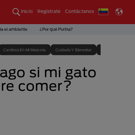
Inicio
Regístrate
Contáctanos
da el ambiente
¿Por qué Purina?
Cambios En Mi Mascota
Cuidado Y Bienestar
Entrenamiento
ago si mi gato
ere comer?