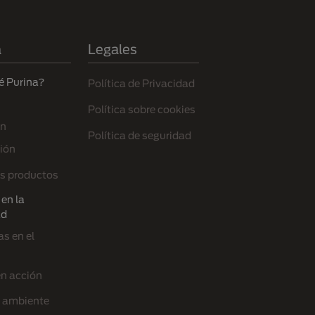
a
Legales
é Purina?
Política de Privacidad
Política sobre cookies
ón
Política de seguridad
ión
s productos
en la
ad
s en el
en acción
l ambiente