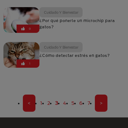
Cuidado Y Bienestar
¿Por qué ponerle un microchip para
gatos?
0
Cuidado Y Bienestar
¿Cómo detectar estrés en gatos?
1
Paginación
Primera página
Página
Página
Página actual
Página
Página
Página
Página
Última pági
<
1
2
3
4
5
6
7
>
Menú Footer Purina